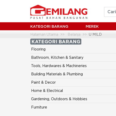
KATEGORI BARANG
MEREK
Halaman Utama
Belanja
U MILD
KATEGORI BARANG
Flooring
Bathroom, Kitchen & Sanitary
Tools, Hardwares & Machineries
Building Materials & Plumbing
Paint & Decor
Home & Electrical
Gardening, Outdoors & Hobbies
Furniture
Mini Market