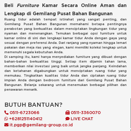
Beli
Furniture
Kamar Secara Online Aman dan
Lengkap di Gemilang Pusat Bahan Bangunan
Ruang tidur adalah tempat istirahat yang sangat penting, dan
Gemilang Pusat Bahan Bangunan memahami betapa pentingnya
perabotan yang berkualitas dalam menciptakan lingkungan tidur yang
nyaman dan menenangkan. Temukan berbagai opsi furniture untuk
kamar online di sini dan lengkapi kamar tidur Anda dengan gaya yang
sesuai dengan preferensi Anda. Dari ranjang yang nyaman hingga lemari
pakaian dan meja rias yang elegan, kami memiliki koleksi lengkap untuk
memenuhi segala kebutuhan Anda.
Di samping itu, kami hanya menyediakan furniture yang dibuat dengan
bahan-bahan berkualitas tinggi. Setiap item dijamin tahan lama,
memberikan nilai investasi yang baik untuk jangka panjang. Keindahan
dan ketahanan digabungkan untuk menciptakan ruang tidur yang
memukau. Tingkatkan kualitas tidur Anda dan ciptakan ruang tidur
impian Anda dengan bedroom furniture dari Gemilang Pusat Bahan
Bangunan. Belanja sekarang untuk menemukan berbagai pilihan dan
penawaran menarik.
BUTUH BANTUAN?
0511-6723066
0511-3360070
+6281251140412
LIVE CHAT
it.pgp@gemilang-group.co.id