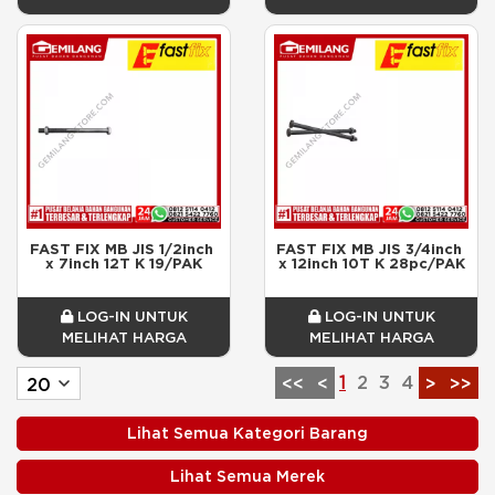
FAST FIX MB JIS 1/2inch 
FAST FIX MB JIS 3/4inch 
x 7inch 12T K 19/PAK
x 12inch 10T K 28pc/PAK
LOG-IN UNTUK
LOG-IN UNTUK
MELIHAT HARGA
MELIHAT HARGA
1
2
3
4
<<
<
>
>>
Lihat Semua Kategori Barang
Lihat Semua Merek