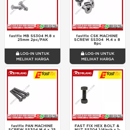
fastfix MB SS304 M.8 x 
fastfix CSK MACHINE 
25mm 2pc/PAK
SCREW SS304  M.4 x 8 
8pc
LOG-IN UNTUK
LOG-IN UNTUK
MELIHAT HARGA
MELIHAT HARGA
fastfix PAN MACHINE 
FAST FIX HEX BOLT & 
SCREW SS304 M.4 x 25 
NUT SS304 1/4inch x 1-