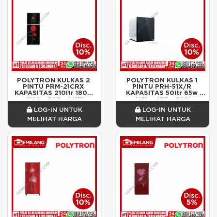
POLYTRON KULKAS 2 
POLYTRON KULKAS 1 
PINTU PRM-21CRX 
PINTU PRH-51X/R 
KAPASITAS 210ltr 180w 
KAPASITAS 50ltr 65w 
(548 x 587 x 1413)
(451 x 475 x 529)
LOG-IN UNTUK
LOG-IN UNTUK
MELIHAT HARGA
MELIHAT HARGA