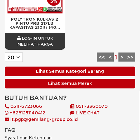
POLYTRON KULKAS 2 
PINTU PRB 217LB 
KAPASITAS 210ltr 140w 
(540 x 587 x 1412)
LOG-IN UNTUK
MELIHAT HARGA
1
<<
<
>
>>
Lihat Semua Kategori Barang
Lihat Semua Merek
BUTUH BANTUAN?
0511-6723066
0511-3360070
+6281251140412
LIVE CHAT
it.pgp@gemilang-group.co.id
FAQ
Syarat dan Ketentuan