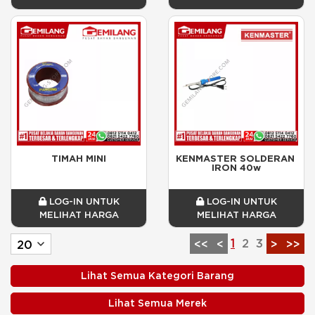
TIMAH MINI
KENMASTER SOLDERAN 
IRON 40w
LOG-IN UNTUK
LOG-IN UNTUK
MELIHAT HARGA
MELIHAT HARGA
1
2
3
<<
<
>
>>
Lihat Semua Kategori Barang
Lihat Semua Merek