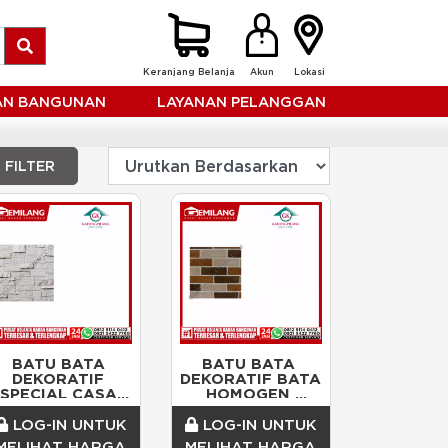
Keranjang Belanja
Akun
Lokasi
HAN BANGUNAN
LAYANAN PELANGGAN
FILTER
BATU BATA 
BATU BATA 
DEKORATIF 
DEKORATIF BATA 
SPECIAL CASA 
HOMOGEN 
DGN 
MULITICOLOR 
ARMO/ANDESIT 
GOLDEN 
LOG-IN UNTUK
LOG-IN UNTUK
CASA 
BLUSH/DOS
MELIHAT HARGA
MELIHAT HARGA