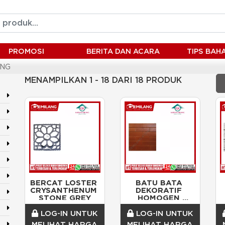
PROMOSI
BERITA DAN ACARA
TIPS BA
ANG
MENAMPILKAN 1 - 18 DARI 18 PRODUK
BERCAT LOSTER 
BATU BATA 
CRYSANTHENUM 
DEKORATIF 
STONE GREY
HOMOGEN 
MONOCOLOR 
NATURAL 
M
LOG-IN UNTUK
LOG-IN UNTUK
ORANGE/DOS
MELIHAT HARGA
MELIHAT HARGA