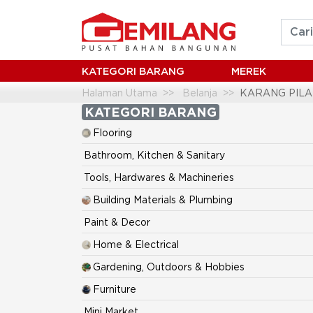
KATEGORI BARANG
MEREK
Halaman Utama
Belanja
KARANG PIL
KATEGORI BARANG
Flooring
Bathroom, Kitchen & Sanitary
Tools, Hardwares & Machineries
Building Materials & Plumbing
Paint & Decor
Home & Electrical
Gardening, Outdoors & Hobbies
Furniture
Mini Market