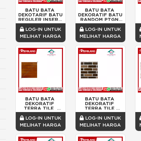
BATU BATA 
BATU BATA 
DEKOTARIF BATU 
DEKORATIF BATU 
REGULER INSERT 
RANDOM PTGN 
MARMO/TEXTURE
SEDANG 
 TEBAL 
TEXTURE TEBAL 
LOG-IN UNTUK
LOG-IN UNTUK
PRALINE/DOS
FRANCIOS/DOS
MELIHAT HARGA
MELIHAT HARGA
BATU BATA 
BATU BATA 
DEKORATIF 
DEKORATIF 
TERRA TILE  
TERRA TILE 
BRIGHT 
TERRA 
ORANGE/DOS
CEDAR/DOS
LOG-IN UNTUK
LOG-IN UNTUK
MELIHAT HARGA
MELIHAT HARGA