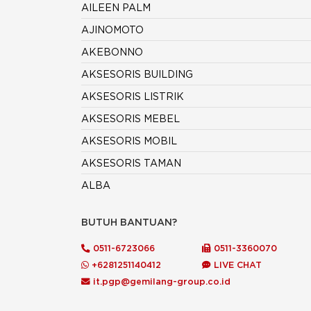
AILEEN PALM
AJINOMOTO
AKEBONNO
AKSESORIS BUILDING
AKSESORIS LISTRIK
AKSESORIS MEBEL
AKSESORIS MOBIL
AKSESORIS TAMAN
ALBA
ALCO
BUTUH BANTUAN?
ALDERON
0511-6723066
0511-3360070
ALDO
+6281251140412
LIVE CHAT
ALEXANDER
it.pgp@gemilang-group.co.id
ALIF