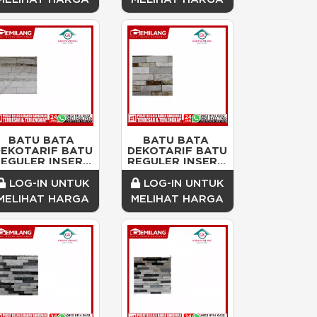
ALEXANDRIA/DOS
BATU BATA 
BATU BATA 
EKOTARIF BATU 
DEKOTARIF BATU 
EGULER INSERT 
REGULER INSERT 
MARMO/TEXTURE
MARMO/TEXTURE
 TEBAL 
 TEBAL 
LOG-IN UNTUK
LOG-IN UNTUK
PLATEU/DOS
PANECITO/DOS
MELIHAT HARGA
MELIHAT HARGA