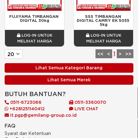
FUJIYAMA TIMBANGAN 
SSS TIMBANGAN 
DIGITAL 30kg
DIGITAL CAMRY EK 5055 
5kg
LOG-IN UNTUK
LOG-IN UNTUK
MELIHAT HARGA
MELIHAT HARGA
1
<<
<
>
>>
Lihat Semua Kategori Barang
Lihat Semua Merek
BUTUH BANTUAN?
0511-6723066
0511-3360070
+6281251140412
LIVE CHAT
it.pgp@gemilang-group.co.id
FAQ
Syarat dan Ketentuan