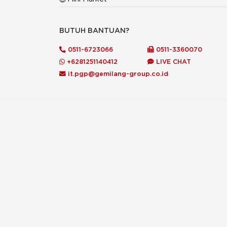
BUTUH BANTUAN?
0511-6723066
0511-3360070
+6281251140412
LIVE CHAT
it.pgp@gemilang-group.co.id