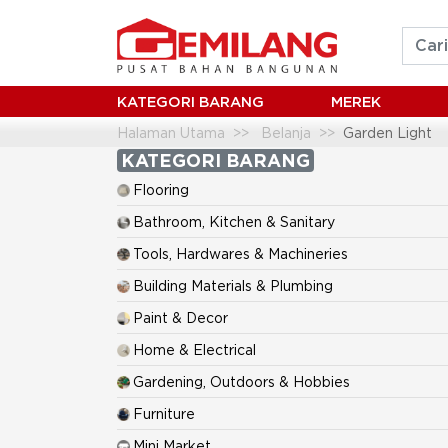
KATEGORI BARANG
MEREK
Halaman Utama
Belanja
Garden Light
KATEGORI BARANG
Flooring
Bathroom, Kitchen & Sanitary
Tools, Hardwares & Machineries
Building Materials & Plumbing
Paint & Decor
Home & Electrical
Gardening, Outdoors & Hobbies
Furniture
Mini Market