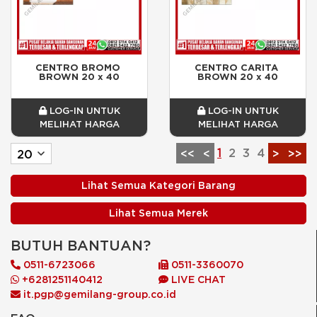
CENTRO BROMO 
CENTRO CARITA 
BROWN 20 x 40
BROWN 20 x 40
LOG-IN UNTUK
LOG-IN UNTUK
MELIHAT HARGA
MELIHAT HARGA
1
2
3
4
<<
<
>
>>
Lihat Semua Kategori Barang
Lihat Semua Merek
BUTUH BANTUAN?
0511-6723066
0511-3360070
+6281251140412
LIVE CHAT
it.pgp@gemilang-group.co.id