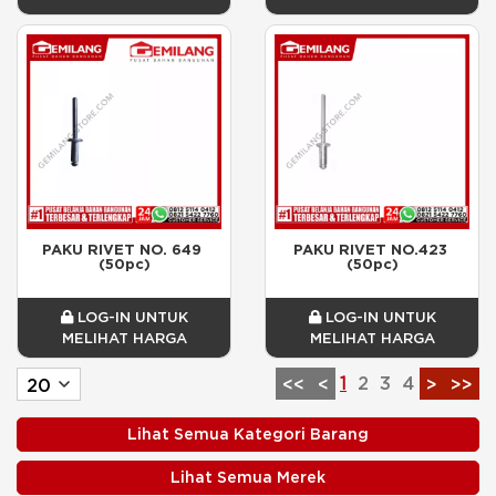
PAKU RIVET NO. 649 
PAKU RIVET NO.423 
(50pc)
(50pc)
LOG-IN UNTUK
LOG-IN UNTUK
MELIHAT HARGA
MELIHAT HARGA
1
2
3
4
<<
<
>
>>
Lihat Semua Kategori Barang
Lihat Semua Merek