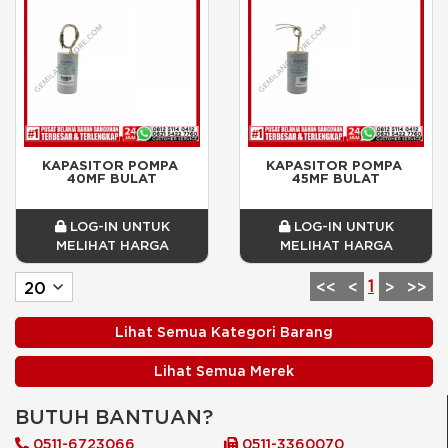
KAPASITOR POMPA 
KAPASITOR POMPA 
40MF BULAT
45MF BULAT
LOG-IN UNTUK
LOG-IN UNTUK
MELIHAT HARGA
MELIHAT HARGA
1
<<
<
>
>>
Lihat Semua Kategori Barang
Lihat Semua Merek
BUTUH BANTUAN?
0511-6723066
0511-3360070