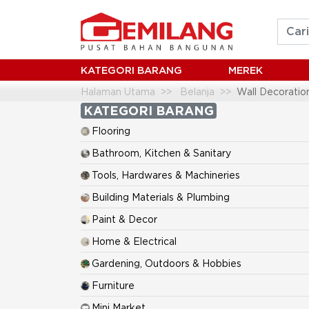
KATEGORI BARANG
MEREK
Halaman Utama
Belanja
Wall Decoratio
KATEGORI BARANG
Flooring
Bathroom, Kitchen & Sanitary
Tools, Hardwares & Machineries
Building Materials & Plumbing
Paint & Decor
Home & Electrical
Gardening, Outdoors & Hobbies
Furniture
Mini Market