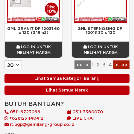
GML GRANIT DP 12031 60 
GML STEPNOSING DP 
x 120 (2.16m2)
12013 30 x 120
LOG-IN UNTUK
LOG-IN UNTUK
MELIHAT HARGA
MELIHAT HARGA
1
2
3
4
<<
<
>
>>
Lihat Semua Kategori Barang
Lihat Semua Merek
BUTUH BANTUAN?
0511-6723066
0511-3360070
+6281251140412
LIVE CHAT
it.pgp@gemilang-group.co.id