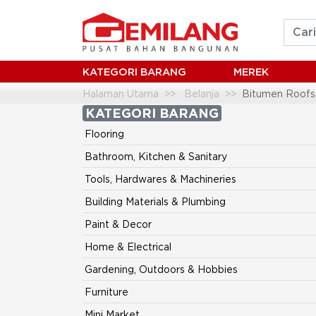
KATEGORI BARANG
MEREK
Halaman Utama
Belanja
Bitumen Roofs
KATEGORI BARANG
Flooring
Bathroom, Kitchen & Sanitary
Tools, Hardwares & Machineries
Building Materials & Plumbing
Paint & Decor
Home & Electrical
Gardening, Outdoors & Hobbies
Furniture
Mini Market