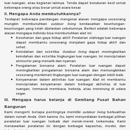
luar ruangan, atau kegiatan lainnya. Tenda dapat berukuran kecil untuk
beberapa orang atau besar untuk acara besar.
II. Mengapa Anda membutuhkannya?
Terdapat beberapa pandangan mengenai alasan mengapa seseorang
mungkin membutuhkan
outdoor living
berdasarkan keuntungan-
keuntungan yang telah dijelaskan sebelumnya. Berikut adalah beberapa
alasan mengapa individu bisa membutuhkan alat ini:
Kesehatan dan gaya hidup aktif: Peralatan olahraga luar ruangan
dapat membantu seseorang menjalani gaya hidup aktif dan
sehat.
Keindahan dan estetika:
Outdoor living
dapat meningkatkan
keindahan dan estetika lingkungan luar ruangan. Ini menciptakan
atmosfer yang menarik dan nyaman.
Pengalaman bersama alam: Peralatan luar ruangan dapat
meningkatkan pengalaman bersama alam dan memungkinkan
seseorang menikmati lingkungan luar ruangan dengan lebih baik.
Kenyamanan dalam aktivitas luar ruangan: Alat ini membantu
menciptakan kenyamanan dalam berbagai aktivitas di luar
ruangan, termasuk membaca, bekerja, atau merenung di udara
segar.
III. Mengapa harus belanja di Gemilang Pusat Bahan
Bangunan
Kami mengerti betapa pentingnya memiliki
outdoor living
berkualitas
dalam rumah Anda. Oleh karena itu, kami menyediakan berbagai pilihan
peralatan luar ruangan terbaik dari merek-merek terkemuka. Kami
menawarkan peralatan ini dengan berbagai kapasitas, model, dan