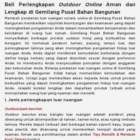
Beli Perlengkapan
Outdoor Online
Aman dan
Lengkap di Gemilang Pusat Bahan Bangunan
Membeli peralatan luar ruangan secara
online
di Gemilang Pusat Bahan
Bangunan memberikan sejumlah keuntungan dan keamanan yang dapat
meningkatkan pengalaman Anda dalam menambahkan kenyamanan dan
keindahan di ruang luar rumah. Gemilang Pusat Bahan Bangunan
menyediakan berbagai produk
outdoor living
yang berkualitas dan
beragam. Ini termasuk perabot taman, payung, lampu luar, dan
perlengkapan lainnya yang akan meningkatkan pengalaman hidup luar
ruangan Anda. Anda dapat menikmati kemudahan berbelanja dengan
daftar harga terbaru yang dapat diurutkan sesuai dengan preferensi
Anda. Ini membantu Anda menyesuaikan pencarian dengan anggaran
dan kebutuhan Anda. Belanja peralatan luar ruangan
online
di Gemilang
Pusat Bahan Bangunan tidak hanya memastikan kemudahan dan
keamanan, tetapi juga memberikan akses kepada Anda untuk produk
berkualitas yang dapat meningkatkan pengalaman hidup luar ruangan
Anda. Jelajahi koleksi lengkap dan dapatkan produk terbaik untuk
menciptakan ruang luar yang nyaman dan menarik.
I. Jenis perlengkapan luar ruangan
Outdoor/park benches
Outdoor benches
atau bangku luar ruangan adalah perabot yang
dirancang untuk ditempatkan di taman, taman kota, atau ruang terbuka
lainnya. Mereka dapat terbuat dari berbagai bahan seperti kayu, logam,
atau plastik, dan dirancang untuk memberikan tempat duduk yang
nyaman. Simak cara pemilihannya dalam artikel
Tips Memilih & Membeli
Kursi Taman
berikut.