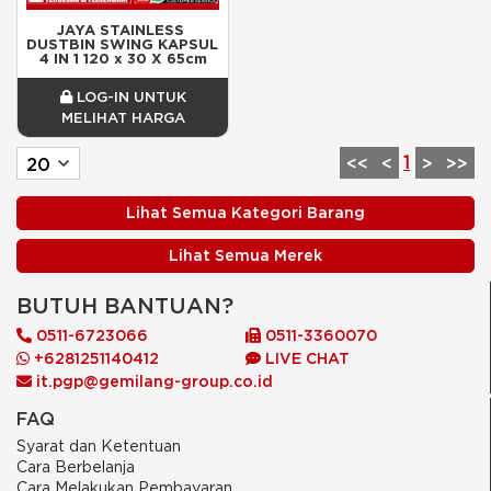
JAYA STAINLESS 
DUSTBIN SWING KAPSUL 
4 IN 1 120 x 30 X 65cm
LOG-IN UNTUK
MELIHAT HARGA
1
<<
<
>
>>
Lihat Semua Kategori Barang
Lihat Semua Merek
BUTUH BANTUAN?
0511-6723066
0511-3360070
+6281251140412
LIVE CHAT
it.pgp@gemilang-group.co.id
FAQ
Syarat dan Ketentuan
Cara Berbelanja
Cara Melakukan Pembayaran