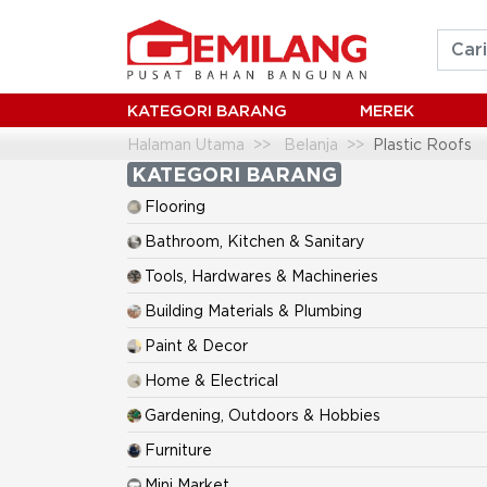
KATEGORI BARANG
MEREK
Halaman Utama
Belanja
Plastic Roofs
KATEGORI BARANG
Flooring
Bathroom, Kitchen & Sanitary
Tools, Hardwares & Machineries
Building Materials & Plumbing
Paint & Decor
Home & Electrical
Gardening, Outdoors & Hobbies
Furniture
Mini Market