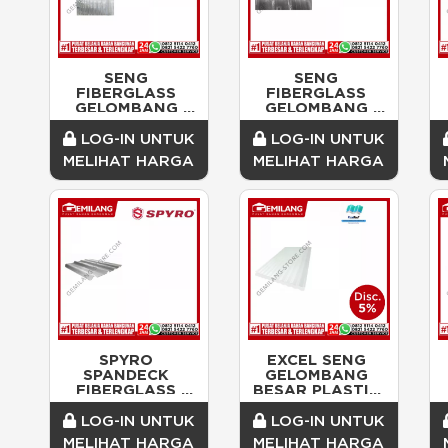
SENG 
SENG 
FIBERGLASS 
FIBERGLASS 
GELOMBANG 
GELOMBANG 
BESAR 0.8mm
1mm
LOG-IN UNTUK
LOG-IN UNTUK
MELIHAT HARGA
MELIHAT HARGA
SPYRO 
EXCEL SENG 
SPANDECK 
GELOMBANG 
FIBERGLASS 
BESAR PLASTIK 
600cm x 102cm x 
180 CLEAR 
1.5mm
0.6mm
LOG-IN UNTUK
LOG-IN UNTUK
MELIHAT HARGA
MELIHAT HARGA