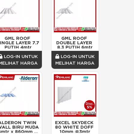
GML ROOF 
GML ROOF 
INGLE LAYER 7.7 
DOUBLE LAYER 
PUTIH 4mtr
8.3 PUTIH 6mtr
LOG-IN UNTUK
LOG-IN UNTUK
MELIHAT HARGA
MELIHAT HARGA
ALDERON TWIN 
EXCEL SKYDECK 
ALL BIRU MUDA 
80 WHITE DOFF 
6mtr x 860mm x 
10mm @3mtr