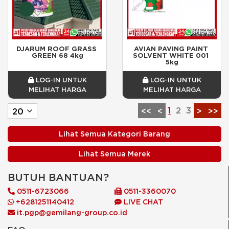
DJARUM ROOF GRASS 
AVIAN PAVING PAINT 
GREEN 68 4kg
SOLVENT WHITE 001 
5kg
LOG-IN UNTUK
LOG-IN UNTUK
MELIHAT HARGA
MELIHAT HARGA
1
2
3
<<
<
>
>>
Lihat Semua Kategori Barang
Lihat Semua Merek
BUTUH BANTUAN?
0511-6723066
0511-3360070
+6281251140412
LIVE CHAT
it.pgp@gemilang-group.co.id