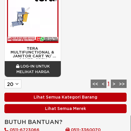
TERA 
MULTIFUNCTIONAL & 
JANITOR CART W/ 
COVER-GREY
LOG-IN UNTUK
MELIHAT HARGA
1
<<
<
>
>>
Lihat Semua Kategori Barang
Lihat Semua Merek
BUTUH BANTUAN?
0511-6723066
0511-3360070