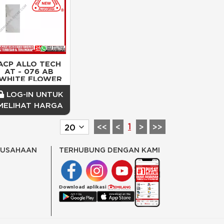
ACP ALLO TECH 
AT - 076 AB 
WHITE FLOWER
LOG-IN UNTUK
MELIHAT HARGA
1
<<
<
>
>>
RUSAHAAN
TERHUBUNG DENGAN KAMI
Download aplikasi