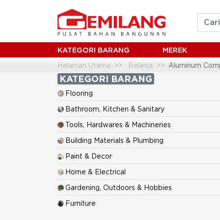
KATEGORI BARANG
MEREK
Halaman Utama
Belanja
Aluminum Comp
KATEGORI BARANG
Flooring
Bathroom, Kitchen & Sanitary
Tools, Hardwares & Machineries
Building Materials & Plumbing
Paint & Decor
Home & Electrical
Gardening, Outdoors & Hobbies
Furniture
Mini Market