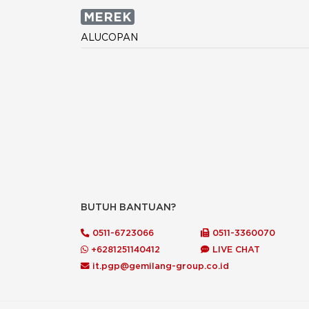
MEREK
ALUCOPAN
BUTUH BANTUAN?
0511-6723066
0511-3360070
+6281251140412
LIVE CHAT
it.pgp@gemilang-group.co.id