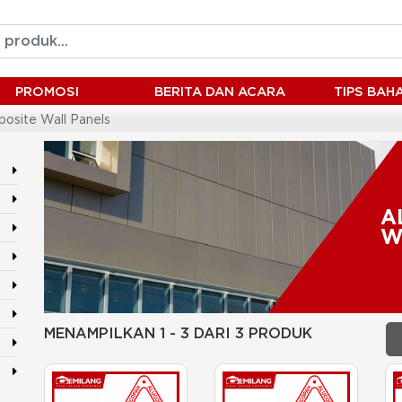
PROMOSI
BERITA DAN ACARA
TIPS BA
osite Wall Panels
A
W
MENAMPILKAN 1 - 3 DARI 3 PRODUK