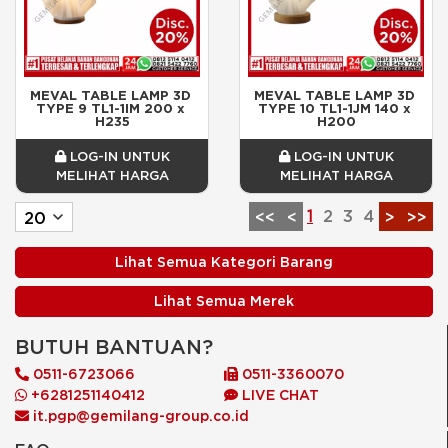
MEVAL TABLE LAMP 3D 
MEVAL TABLE LAMP 3D 
TYPE 9 TL1-1IM 200 x 
TYPE 10 TL1-1JM 140 x 
H235
H200
LOG-IN UNTUK
LOG-IN UNTUK
MELIHAT HARGA
MELIHAT HARGA
1
2
3
4
<<
<
>
>>
Lihat Semua Kategori Barang
Lihat Semua Merek
BUTUH BANTUAN?
0511-6723066
0511-3360070
+6281251140412
LIVE CHAT
it.pgp@gemilang-group.co.id