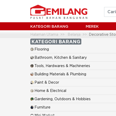
KATEGORI BARANG
MEREK
Halaman Utama
Belanja
Decorative St
KATEGORI BARANG
Flooring
Bathroom, Kitchen & Sanitary
Tools, Hardwares & Machineries
Building Materials & Plumbing
Paint & Decor
Home & Electrical
Gardening, Outdoors & Hobbies
Furniture
Mini Market