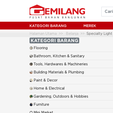
KATEGORI BARANG
MEREK
Halaman Utama
Belanja
Specialty Light
KATEGORI BARANG
Flooring
Bathroom, Kitchen & Sanitary
Tools, Hardwares & Machineries
Building Materials & Plumbing
Paint & Decor
Home & Electrical
Gardening, Outdoors & Hobbies
Furniture
Mini Market