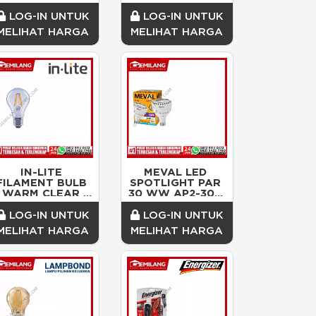
CLEAR INFM-
GOLD INFM-
T64C-6.5W-WW 
ST64G-6.5W-WW 
LOG-IN UNTUK
LOG-IN UNTUK
6.5w
6.5w
MELIHAT HARGA
MELIHAT HARGA
IN-LITE 
MEVAL LED 
FILAMENT BULB 
SPOTLIGHT PAR 
WARM CLEAR 
30 WW AP2-30B 
DIMMER INFM-
30w
A60C-11WD-WW 
LOG-IN UNTUK
LOG-IN UNTUK
11w
MELIHAT HARGA
MELIHAT HARGA