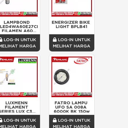
LAMPBOND 
ENERGIZER BIKE 
FLED4WA60E27CD
LIGHT BPLB41
 FILAMEN A60 
PUTIH 4w
LOG-IN UNTUK
LOG-IN UNTUK
MELIHAT HARGA
MELIHAT HARGA
LUXMENN 
FATRO LAMPU 
FILAMENT 
UFO SA 008A 
SERIES LUX C35 
6000K BK 150w
WHITE 4w
LOG-IN UNTUK
LOG-IN UNTUK
MELIHAT HARGA
MELIHAT HARGA