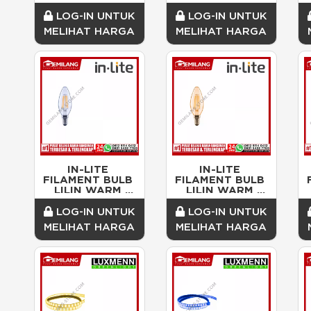
CLEAR INFM-
GOLD INFM-
ST64C-4W-WW 
ST64G-4W-WW 
S
LOG-IN UNTUK
LOG-IN UNTUK
4w
4w
MELIHAT HARGA
MELIHAT HARGA
IN-LITE 
IN-LITE 
FILAMENT BULB 
FILAMENT BULB 
LILIN WARM 
LILIN WARM 
CLEAR INFM-
GOLD INFM-
C35C-4W-14-WW 
C35G-4W-14-WW 
LOG-IN UNTUK
LOG-IN UNTUK
4w
4w
MELIHAT HARGA
MELIHAT HARGA