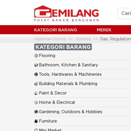
KATEGORI BARANG
MEREK
Halaman Utama
Belanja
Gas, Regulator
KATEGORI BARANG
Flooring
Bathroom, Kitchen & Sanitary
Tools, Hardwares & Machineries
Building Materials & Plumbing
Paint & Decor
Home & Electrical
Gardening, Outdoors & Hobbies
Furniture
Mini Market