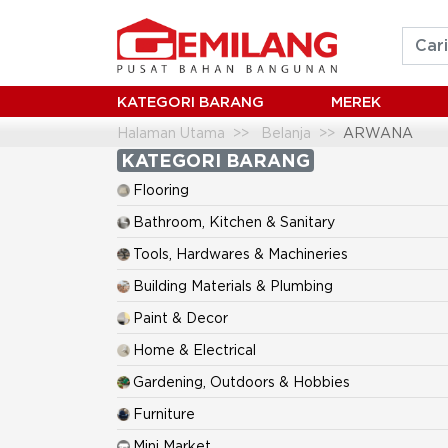
KATEGORI BARANG
MEREK
Halaman Utama
Belanja
ARWANA
KATEGORI BARANG
Flooring
Bathroom, Kitchen & Sanitary
Tools, Hardwares & Machineries
Building Materials & Plumbing
Paint & Decor
Home & Electrical
Gardening, Outdoors & Hobbies
Furniture
Mini Market