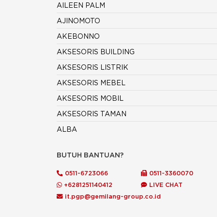
AILEEN PALM
AJINOMOTO
AKEBONNO
AKSESORIS BUILDING
AKSESORIS LISTRIK
AKSESORIS MEBEL
AKSESORIS MOBIL
AKSESORIS TAMAN
ALBA
ALCO
BUTUH BANTUAN?
ALDERON
0511-6723066
0511-3360070
ALDO
+6281251140412
LIVE CHAT
ALEXANDER
it.pgp@gemilang-group.co.id
ALIF