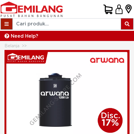
Need Help?
Belanja
ARWANA TANGKI AIR HITAM 1200ltr