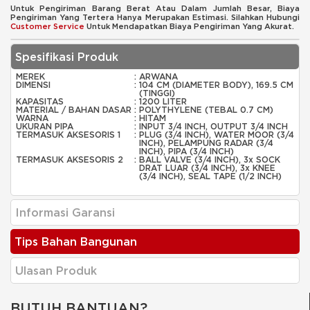
Untuk Pengiriman Barang Berat Atau Dalam Jumlah Besar, Biaya
Pengiriman Yang Tertera Hanya Merupakan Estimasi. Silahkan Hubungi
Customer Service
Untuk Mendapatkan Biaya Pengiriman Yang Akurat.
Spesifikasi Produk
MEREK
:
ARWANA
DIMENSI
:
104 CM (DIAMETER BODY), 169.5 CM
(TINGGI)
KAPASITAS
:
1200 LITER
MATERIAL / BAHAN DASAR
:
POLYTHYLENE (TEBAL 0.7 CM)
WARNA
:
HITAM
UKURAN PIPA
:
INPUT 3/4 INCH, OUTPUT 3/4 INCH
TERMASUK AKSESORIS 1
:
PLUG (3/4 INCH), WATER MOOR (3/4
INCH), PELAMPUNG RADAR (3/4
INCH), PIPA (3/4 INCH)
TERMASUK AKSESORIS 2
:
BALL VALVE (3/4 INCH), 3x SOCK
DRAT LUAR (3/4 INCH), 3x KNEE
(3/4 INCH), SEAL TAPE (1/2 INCH)
Informasi Garansi
Tips Bahan Bangunan
Ulasan Produk
BUTUH BANTUAN?