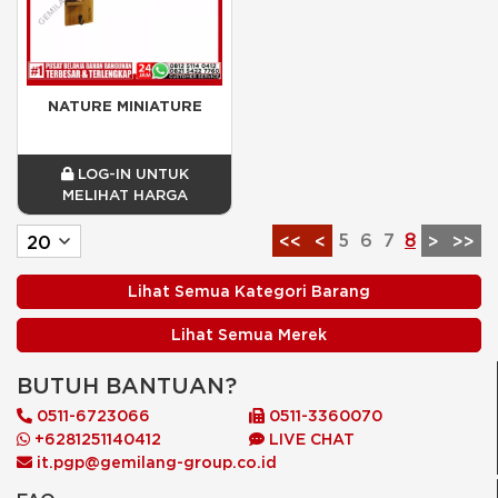
NATURE MINIATURE
LOG-IN UNTUK
MELIHAT HARGA
5
6
7
8
<<
<
>
>>
Lihat Semua Kategori Barang
Lihat Semua Merek
BUTUH BANTUAN?
0511-6723066
0511-3360070
+6281251140412
LIVE CHAT
it.pgp@gemilang-group.co.id