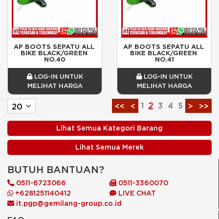
AP BOOTS SEPATU ALL 
AP BOOTS SEPATU ALL 
BIKE BLACK/GREEN 
BIKE BLACK/GREEN 
NO.40
NO.41
LOG-IN UNTUK
LOG-IN UNTUK
MELIHAT HARGA
MELIHAT HARGA
1
2
3
4
5
<<
<
>
>>
Lihat Semua Kategori Barang
Lihat Semua Merek
BUTUH BANTUAN?
0511-6723066
0511-3360070
+6281251140412
LIVE CHAT
it.pgp@gemilang-group.co.id