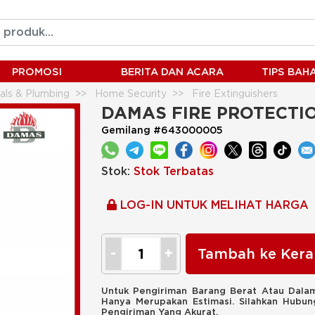
PROMOSI
BERITA DAN ACARA
TIPS BA
ials & Plumbing
Home Security
Fire Extinguishers
 UK 5kg
DAMAS FIRE PROTECTI
Gemilang #643000005
Stok:
Stok Terbatas
LOG-IN UNTUK MELIHAT HARGA
Tambah ke Kera
Untuk Pengiriman Barang Berat Atau Dalam
Hanya Merupakan Estimasi. Silahkan Hubu
Pengiriman Yang Akurat.