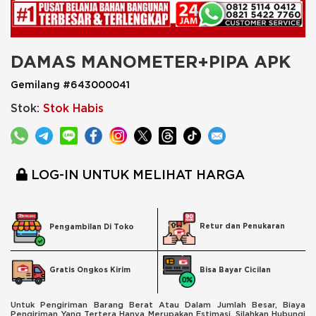
DAMAS MANOMETER+PIPA APK
Gemilang #643000041
Stok:
Stok Habis
LOG-IN UNTUK MELIHAT HARGA
Retur dan Penukaran
Pengambilan Di Toko
Bisa Bayar Cicilan
Gratis Ongkos Kirim
Untuk Pengiriman Barang Berat Atau Dalam Jumlah Besar, Biaya
Pengiriman Yang Tertera Hanya Merupakan Estimasi. Silahkan Hubungi