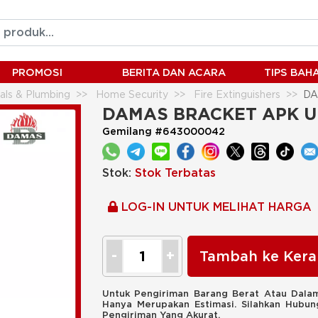
PROMOSI
BERITA DAN ACARA
TIPS BA
ials & Plumbing
Home Security
Fire Extinguishers
DA
DAMAS BRACKET APK UK
Gemilang #643000042
Stok:
Stok Terbatas
LOG-IN UNTUK MELIHAT HARGA
Tambah ke Kera
Untuk Pengiriman Barang Berat Atau Dalam
Hanya Merupakan Estimasi. Silahkan Hubu
Pengiriman Yang Akurat.