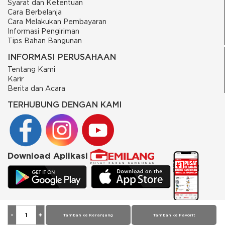
Syarat dan Ketentuan
Cara Berbelanja
Cara Melakukan Pembayaran
Informasi Pengiriman
Tips Bahan Bangunan
INFORMASI PERUSAHAAN
Tentang Kami
Karir
Berita dan Acara
TERHUBUNG DENGAN KAMI
Download Aplikasi
© 2026 PT Putra Gemilang Prima. All rights reserved
Tambah ke Keranjang
Tambah ke Favorit