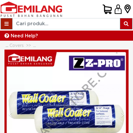
Need Help?
Paint Rollers & Roller Covers
Z PRO BULU KUAS ROLL (3/4 inch NAP KUNIN
Previous
Next