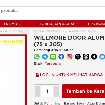
PROMOSI
BERITA DAN ACARA
TIPS BA
ials & Plumbing
Doors & Windows
Aluminium Doors
ANAN (75 x 205)
WILLMORE DOOR ALUMI
(75 x 205)
Gemilang #862800055
Stok:
Tersedia
LOG-IN UNTUK MELIHAT HARGA
Tambah ke Kera
Untuk Pengiriman Barang Berat Atau Dalam