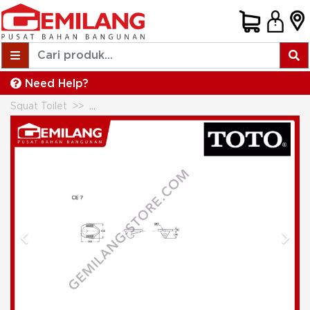
Need Help?
Squat Toilet
TOTO CLOSET JONGKOK CE-7 PINK
Previous
Next