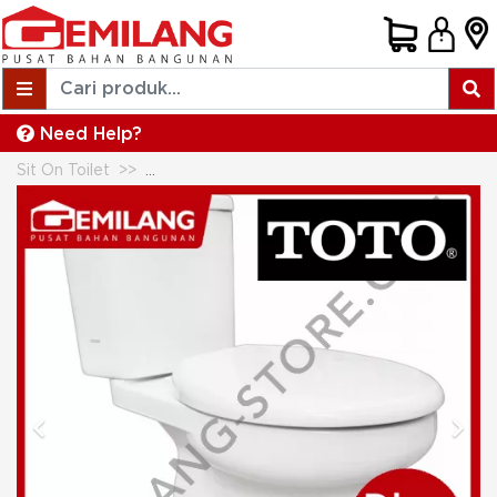
Need Help?
Sit On Toilet
TOTO CLOSET DUDUK CW 422-81 + TC 505
Previous
Next