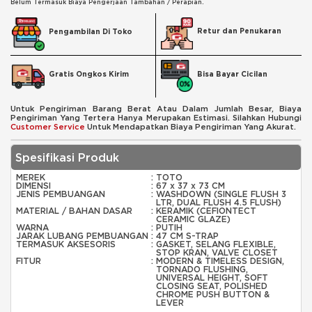
Belum Termasuk Biaya Pengerjaan Tambahan / Perapian.
Retur dan Penukaran
Pengambilan Di Toko
Bisa Bayar Cicilan
Gratis Ongkos Kirim
Untuk Pengiriman Barang Berat Atau Dalam Jumlah Besar, Biaya
Pengiriman Yang Tertera Hanya Merupakan Estimasi. Silahkan Hubungi
Customer Service
Untuk Mendapatkan Biaya Pengiriman Yang Akurat.
Spesifikasi Produk
MEREK
:
TOTO
DIMENSI
:
67 x 37 x 73 CM
JENIS PEMBUANGAN
:
WASHDOWN (SINGLE FLUSH 3
LTR, DUAL FLUSH 4.5 FLUSH)
MATERIAL / BAHAN DASAR
:
KERAMIK (CEFIONTECT
CERAMIC GLAZE)
WARNA
:
PUTIH
JARAK LUBANG PEMBUANGAN
:
47 CM S-TRAP
TERMASUK AKSESORIS
:
GASKET, SELANG FLEXIBLE,
STOP KRAN, VALVE CLOSET
FITUR
:
MODERN & TIMELESS DESIGN,
TORNADO FLUSHING,
UNIVERSAL HEIGHT, SOFT
CLOSING SEAT, POLISHED
CHROME PUSH BUTTON &
LEVER