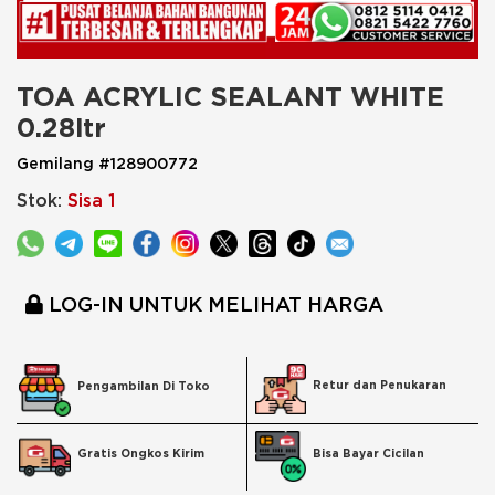
TOA ACRYLIC SEALANT WHITE 
0.28ltr
Gemilang #128900772
Stok:
Sisa 1
LOG-IN UNTUK MELIHAT HARGA
Retur dan Penukaran
Pengambilan Di Toko
Bisa Bayar Cicilan
Gratis Ongkos Kirim