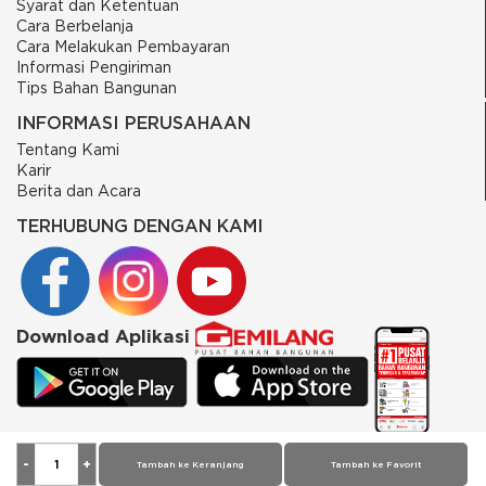
Syarat dan Ketentuan
Cara Berbelanja
Cara Melakukan Pembayaran
Informasi Pengiriman
Tips Bahan Bangunan
INFORMASI PERUSAHAAN
Tentang Kami
Karir
Berita dan Acara
TERHUBUNG DENGAN KAMI
Download Aplikasi
© 2026 PT Putra Gemilang Prima. All rights reserved
Tambah ke Keranjang
Tambah ke Favorit