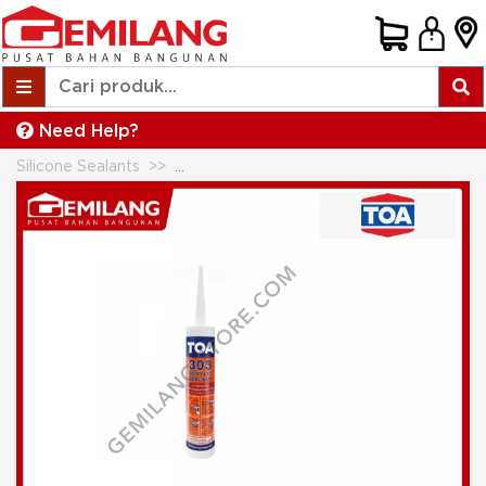
Need Help?
Silicone Sealants
TOA ACRYLIC SEALANT WHITE 0.28ltr