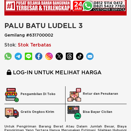
PALU BATU LUDELL 3
Gemilang #631700002
Stok:
Stok Terbatas
LOG-IN UNTUK MELIHAT HARGA
Retur dan Penukaran
Pengambilan Di Toko
Bisa Bayar Cicilan
Gratis Ongkos Kirim
Untuk Pengiriman Barang Berat Atau Dalam Jumlah Besar, Biaya
Pengiriman Yang Tertera Hanya Merupakan Estimasi. Silahkan Hubungi