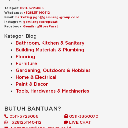
Telepon:
0511-6723066
Whatsapp:
+6281251140412
Email:
marketing.pgp@gemilang-group.co.id
Instagram:
gemilangstorepusat
Facebook:
GemilangStorePusat
Kategori Blog
Bathroom, Kitchen & Sanitary
Building Materials & Plumbing
Flooring
Furniture
Gardening, Outdoors & Hobbies
Home & Electrical
Paint & Decor
Tools, Hardwares & Machineries
BUTUH BANTUAN?
0511-6723066
0511-3360070
+6281251140412
LIVE CHAT