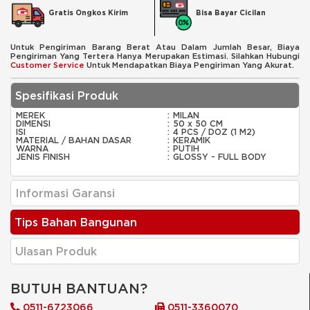
Bisa Bayar Cicilan
Gratis Ongkos Kirim
Untuk Pengiriman Barang Berat Atau Dalam Jumlah Besar, Biaya
Pengiriman Yang Tertera Hanya Merupakan Estimasi. Silahkan Hubungi
Customer Service
Untuk Mendapatkan Biaya Pengiriman Yang Akurat.
Spesifikasi Produk
MEREK
:
MILAN
DIMENSI
:
50 x 50 CM
ISI
:
4 PCS / DOZ (1 M2)
MATERIAL / BAHAN DASAR
:
KERAMIK
WARNA
:
PUTIH
JENIS FINISH
:
GLOSSY - FULL BODY
Informasi Garansi
Tips Bahan Bangunan
Ulasan Produk
BUTUH BANTUAN?
0511-6723066
0511-3360070