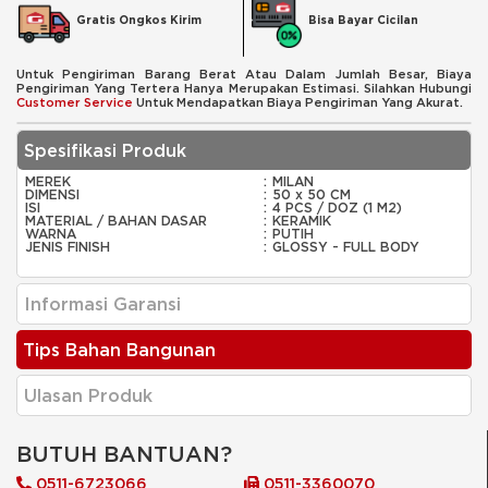
Bisa Bayar Cicilan
Gratis Ongkos Kirim
Untuk Pengiriman Barang Berat Atau Dalam Jumlah Besar, Biaya
Pengiriman Yang Tertera Hanya Merupakan Estimasi. Silahkan Hubungi
Customer Service
Untuk Mendapatkan Biaya Pengiriman Yang Akurat.
Spesifikasi Produk
MEREK
:
MILAN
DIMENSI
:
50 x 50 CM
ISI
:
4 PCS / DOZ (1 M2)
MATERIAL / BAHAN DASAR
:
KERAMIK
WARNA
:
PUTIH
JENIS FINISH
:
GLOSSY - FULL BODY
Informasi Garansi
Tips Bahan Bangunan
Ulasan Produk
BUTUH BANTUAN?
0511-6723066
0511-3360070