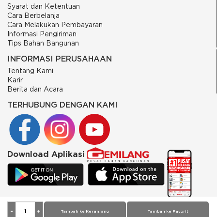
Syarat dan Ketentuan
Cara Berbelanja
Cara Melakukan Pembayaran
Informasi Pengiriman
Tips Bahan Bangunan
INFORMASI PERUSAHAAN
Tentang Kami
Karir
Berita dan Acara
TERHUBUNG DENGAN KAMI
Download Aplikasi
© 2026 PT Putra Gemilang Prima. All rights reserved
Tambah ke Keranjang
Tambah ke Favorit