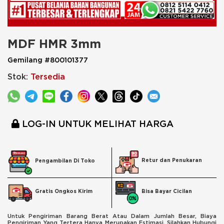
MDF HMR 3mm
Gemilang #800101377
Stok:
Tersedia
LOG-IN UNTUK MELIHAT HARGA
Retur dan Penukaran
Pengambilan Di Toko
Bisa Bayar Cicilan
Gratis Ongkos Kirim
Untuk Pengiriman Barang Berat Atau Dalam Jumlah Besar, Biaya
Pengiriman Yang Tertera Hanya Merupakan Estimasi. Silahkan Hubungi