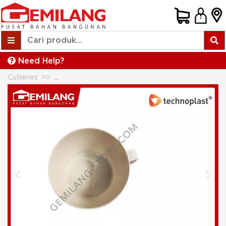
Need Help?
Cutleries
KATA BOWL 6inch WITH HANDEL SET OF 2 B6
Previous
Next