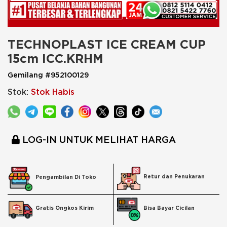
TECHNOPLAST ICE CREAM CUP 
15cm ICC.KRHM
Gemilang #952100129
Stok:
Stok Habis
LOG-IN UNTUK MELIHAT HARGA
Retur dan Penukaran
Pengambilan Di Toko
Bisa Bayar Cicilan
Gratis Ongkos Kirim