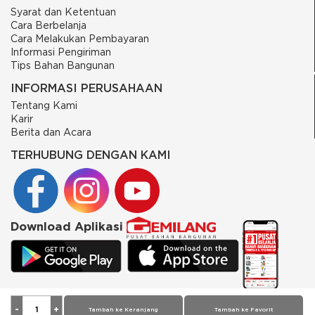
Syarat dan Ketentuan
Cara Berbelanja
Cara Melakukan Pembayaran
Informasi Pengiriman
Tips Bahan Bangunan
INFORMASI PERUSAHAAN
Tentang Kami
Karir
Berita dan Acara
TERHUBUNG DENGAN KAMI
Download Aplikasi
© 2026 PT Putra Gemilang Prima. All rights reserved
Tambah ke Keranjang
Tambah ke Favorit