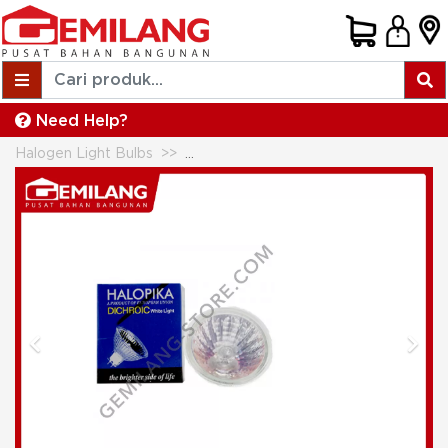
Need Help?
Halogen Light Bulbs
IL HALOPIKA BOLA HALOGEN 20w/
Previous
Next