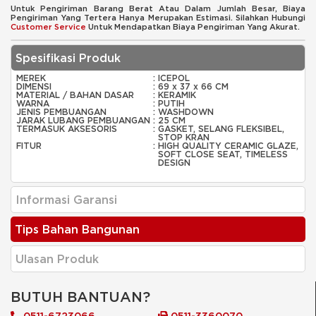
Untuk Pengiriman Barang Berat Atau Dalam Jumlah Besar, Biaya
Pengiriman Yang Tertera Hanya Merupakan Estimasi. Silahkan Hubungi
Customer Service
Untuk Mendapatkan Biaya Pengiriman Yang Akurat.
Spesifikasi Produk
MEREK
:
ICEPOL
DIMENSI
:
69 x 37 x 66 CM
MATERIAL / BAHAN DASAR
:
KERAMIK
WARNA
:
PUTIH
JENIS PEMBUANGAN
:
WASHDOWN
JARAK LUBANG PEMBUANGAN
:
25 CM
TERMASUK AKSESORIS
:
GASKET, SELANG FLEKSIBEL,
STOP KRAN
FITUR
:
HIGH QUALITY CERAMIC GLAZE,
SOFT CLOSE SEAT, TIMELESS
DESIGN
Informasi Garansi
Tips Bahan Bangunan
Ulasan Produk
BUTUH BANTUAN?
0511-6723066
0511-3360070