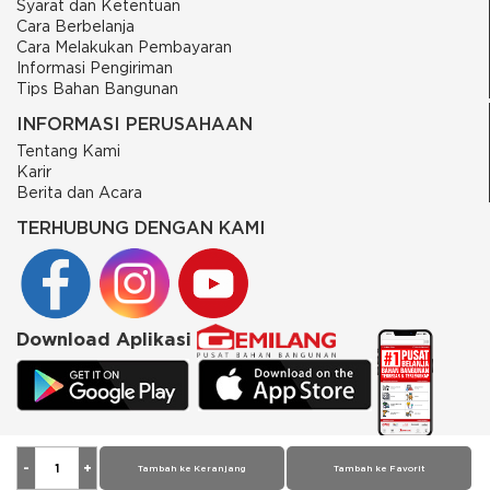
Syarat dan Ketentuan
Cara Berbelanja
Cara Melakukan Pembayaran
Informasi Pengiriman
Tips Bahan Bangunan
INFORMASI PERUSAHAAN
Tentang Kami
Karir
Berita dan Acara
TERHUBUNG DENGAN KAMI
Download Aplikasi
© 2026 PT Putra Gemilang Prima. All rights reserved
Tambah ke Keranjang
Tambah ke Favorit