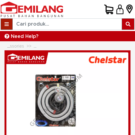
Need Help?
Gas, Regulators & Accessories
CHELSTAR SKY SELANG + REGULATOR FLEXI