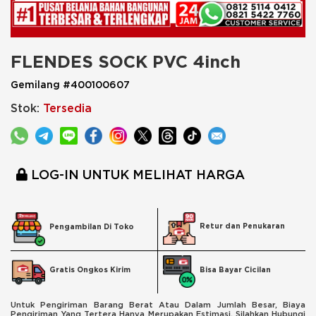
FLENDES SOCK PVC 4inch
Gemilang #400100607
Stok:
Tersedia
LOG-IN UNTUK MELIHAT HARGA
Retur dan Penukaran
Pengambilan Di Toko
Bisa Bayar Cicilan
Gratis Ongkos Kirim
Untuk Pengiriman Barang Berat Atau Dalam Jumlah Besar, Biaya
Pengiriman Yang Tertera Hanya Merupakan Estimasi. Silahkan Hubungi