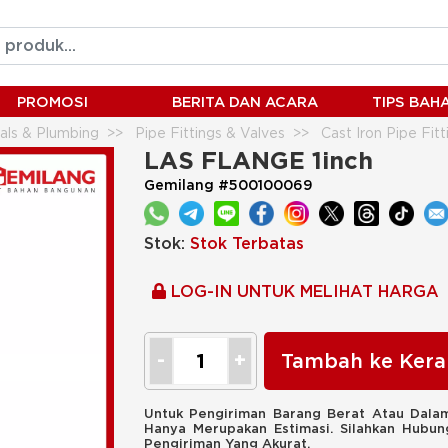
PROMOSI
BERITA DAN ACARA
TIPS BA
ials & Plumbing
Pipe Fittings & Valves
Cast Iron Pipe Fitt
LAS FLANGE 1inch
Gemilang #500100069
Stok:
Stok Terbatas
LOG-IN UNTUK MELIHAT HARGA
Tambah ke Kera
Untuk Pengiriman Barang Berat Atau Dalam
Hanya Merupakan Estimasi. Silahkan Hubu
Pengiriman Yang Akurat.