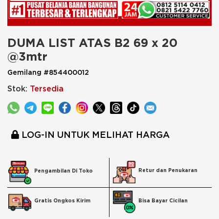
DUMA LIST ATAS B2 69 x 20 
@3mtr
Gemilang #854400012
Stok:
Tersedia
LOG-IN UNTUK MELIHAT HARGA
Retur dan Penukaran
Pengambilan Di Toko
Bisa Bayar Cicilan
Gratis Ongkos Kirim